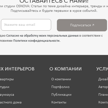
ОСТАВАЙТЕСЬ С НАМИ!
и студии OSNOVA: Статьи по теме дизайна интерьера, тренды и н
Подписывайтесь и будьте первыми в курсе событий.
Подписаться
 даю
Согласие на обработку моих персональных данных
в соответствии с
словиями
Политики конфиденциальности
.
Х ИНТЕРЬЕРОВ
О КОМПАНИИ
УСЛУ
квартиры
О компании
Дизай
студии
Портфолио
Автор
аунхауса
Публикации
План
астного дома
Контакты
Компл